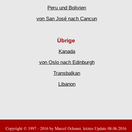
Peru und Bolivien
von San José nach
Cancun
Übrige
Kanada
von Oslo nach Edinburgh
Transbalkan
Libanon
Copyright © 1997 - 2016 by Marcel Ochsner, letztes Update 08.06.2016