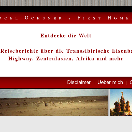
rcel Ochsner's First Home
Entdecke die Welt
Reiseberichte über die Transsibirische Eise
Highway, Zentralasien, Afrika und mehr
Disclaimer
Ueber mich
|
|