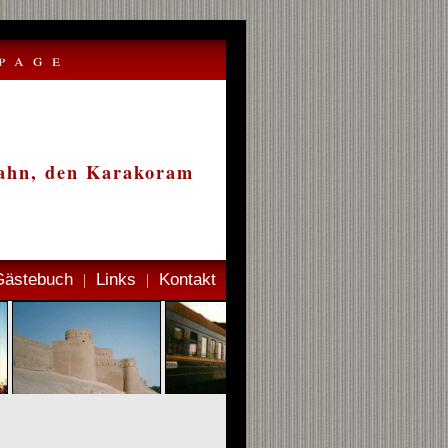
page
nbahn, den Karakoram
Gästebuch
Links
Kontakt
|
|